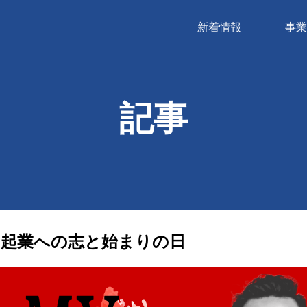
新着情報
事業
記事
6歳、起業への志と始まりの日