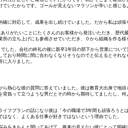
けていたからです。ゴールが見えないマラソンが辛いと感じる
的確に対応して、成果を出し続けていました。だから私は頑張
はありがたいことにたくさんのお客様から発注いただき、歴代
業所の立ち上げにも参画させていただき、０から組織を作る様
りでした。会社の終礼の後に新卒1年目の部下から営業について
しており時間に間に合わなくなりそうなのでと伝えるとそれな
答に入りました。
日
がら熱心な彼の質問に答えていました。彼は教育大出身で地頭
を背負って立つような男だとその時から期待してましたし、何
ライフプランの話になり彼は「今の職場で3年間も頑張ろうと
ではなく、よくある仕事が好きではないという理由でした。
悩みをきちんと聞いてあげて、将来の見えない彼にとって明確