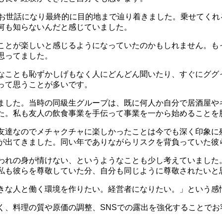
にお世話になり最終的に目的地まで辿り着きました。乗せてくれ
何も知らないんだと感じていました。
ことが楽しいと感じるようになっていたのかもしれません。も
思ってました。
なことも恥ずかしげもなく人にどんどん聞いたり、すぐにググ
って思うことが多いです。
ました。当時の同級生グループは、既に何人か自分で居酒屋や
た。私も友人の飲食事業を手伝って事業を一から始めることを
友達なのでメチャクチャに楽しかったことは今でも深く印象に
が出てきました。同い年でありながらリスクを背負っていた彼
われの身が情けない、というようなことも少し考えていました
私も彼らを尊敬していた分、自分も同じように尊敬されたいと
きな人と働く環境を作りたい。経営者になりたい。」という感
く、料理の質や原価の調整、SNSでの露出を強化することでお