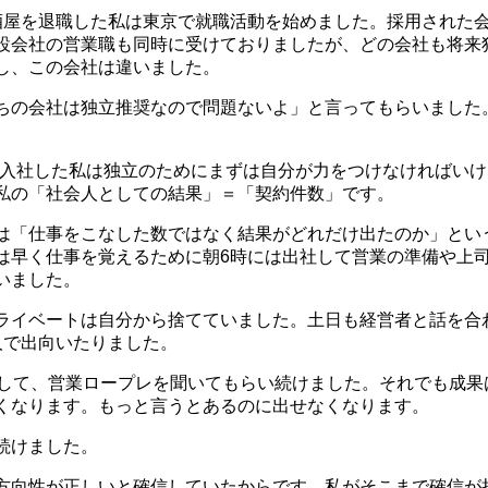
酒屋を退職した私は東京で就職活動を始めました。採用された会
設会社の営業職も同時に受けておりましたが、どの会社も将来
し、この会社は違いました。
ちの会社は独立推奨なので問題ないよ」と言ってもらいました
。
に入社した私は独立のためにまずは自分が力をつけなければい
私の「社会人としての結果」＝「契約件数」です。
は「仕事をこなした数ではなく結果がどれだけ出たのか」とい
は早く仕事を覚えるために朝6時には出社して営業の準備や上
いました。
ライベートは自分から捨てていました。土日も経営者と話を合
人で出向いたりました。
問して、営業ロープレを聞いてもらい続けました。それでも成果
くなります。もっと言うとあるのに出せなくなります。
続けました。
方向性が正しいと確信していたからです。私がそこまで確信が