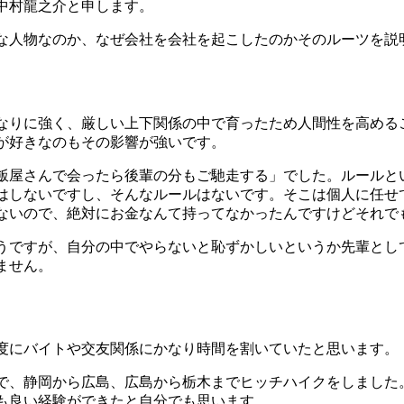
中村龍之介と申します。
な人物なのか、なぜ会社を会社を起こしたのかそのルーツを説
なりに強く、厳しい上下関係の中で育ったため人間性を高める
が好きなのもその影響が強いです。
飯屋さんで会ったら後輩の分もご馳走する」でした。ルールと
はしないですし、そんなルールはないです。そこは個人に任せ
ないので、絶対にお金なんて持ってなかったんですけどそれで
うですが、自分の中でやらないと恥ずかしいというか先輩とし
ません。
度にバイトや交友関係にかなり時間を割いていたと思います。
で、静岡から広島、広島から栃木までヒッチハイクをしました
も良い経験ができたと自分でも思います。